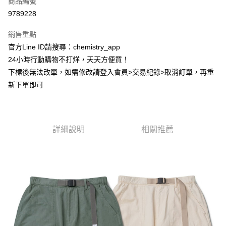
商品編號
超商取貨付款
9789228
LINE Pay
銷售重點
Apple Pay
官方Line ID請搜尋：chemistry_app
24小時行動購物不打烊，天天方便買！
街口支付
下標後無法改單，如需修改請登入會員>交易紀錄>取消訂單，再重
悠遊付
新下單即可
ATM付款
運送方式
詳細說明
相關推薦
全家取貨付款
每筆NT$60，滿NT$399(含以上)免運費
付款後全家取貨
每筆NT$60，滿NT$399(含以上)免運費
7-11取貨付款
每筆NT$60，滿NT$399(含以上)免運費