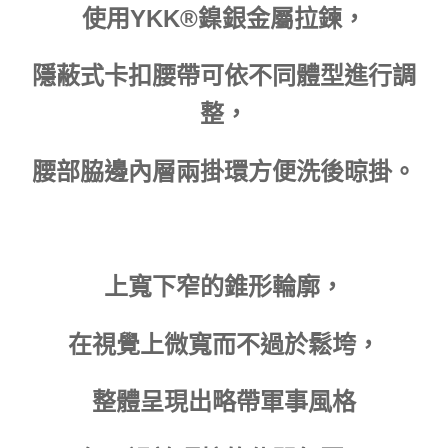
使用YKK®鎳銀金屬拉鍊，
隱蔽式卡扣腰帶可依不同體型進行調
整，
腰部脇邊內層兩掛環方便洗後晾掛。
上寬下窄的錐形輪廓，
在視覺上微寬而不過於鬆垮，
整體呈現出略帶軍事風格