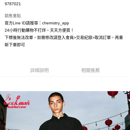
超商取貨付款
9787021
LINE Pay
銷售重點
Apple Pay
官方Line ID請搜尋：chemistry_app
24小時行動購物不打烊，天天方便買！
街口支付
下標後無法改單，如需修改請登入會員>交易紀錄>取消訂單，再重
悠遊付
新下單即可
ATM付款
運送方式
詳細說明
相關推薦
全家取貨付款
每筆NT$60，滿NT$399(含以上)免運費
付款後全家取貨
每筆NT$60，滿NT$399(含以上)免運費
7-11取貨付款
每筆NT$60，滿NT$399(含以上)免運費