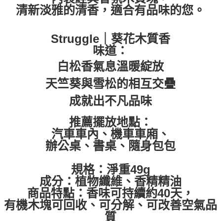
付款後7-11取貨
清新淡雅的清香，適合有品味的您。
每筆NT$60，滿NT$399(含以上)免運費
Struggle
｜
葵花木質香
順豐快遞宅配
味道：
每筆NT$150，滿NT$6,000(含以上)免運費
白松香氣息溫暖綻放
付款後門市自取
天竺葵與雪松的相互交疊
免運費
成就出不凡品味
推薦擺放地點
：
汽車車內、機車車廂
、
辦公桌、書桌
、
隨身包包
規格：
淨重49g
成分
：
植物纖維、香精精油
商品特點
：
香味可持續約
40天
，
有機
木塊
可回收、可分解、可改善空氣品
質