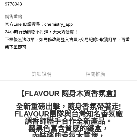
超商取貨付款
9778943
LINE Pay
銷售重點
Apple Pay
官方Line ID請搜尋：chemistry_app
24小時行動購物不打烊，天天方便買！
街口支付
下標後無法改單，如需修改請登入會員>交易紀錄>取消訂單，再重
悠遊付
新下單即可
ATM付款
運送方式
詳細說明
相關推薦
全家取貨付款
每筆NT$60，滿NT$399(含以上)免運費
【FLAVOUR 隨身木質香氛盒】
付款後全家取貨
全新重磅出擊，隨身香氛帶著走!
每筆NT$60，滿NT$399(含以上)免運費
FLAVOUR團隊與台灣知名香氛廠
調香師聯手合作全新產品。
7-11取貨付款
霧黑色富含質感的鐵盒，
每筆NT$60，滿NT$399(含以上)免運費
內裝經典香氛木質塊，