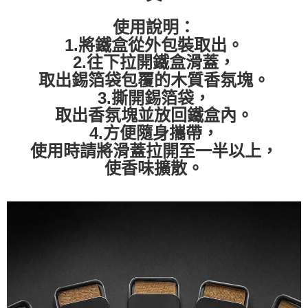
使用說明
：
1.將鐵盒從外包裝取出。
2.往下拉開鐵盒滑蓋，
取出錫箔袋包覆的木質香氛塊。
3.撕開錫箔袋，
取出香氛塊並放回鐵盒內。
4.方便隨身攜帶，
使用時請將滑蓋拉開至一半以上，
使香味擴散。