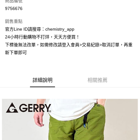
商品編號
超商取貨付款
9756676
LINE Pay
銷售重點
Apple Pay
官方Line ID請搜尋：chemistry_app
24小時行動購物不打烊，天天方便買！
街口支付
下標後無法改單，如需修改請登入會員>交易紀錄>取消訂單，再重
悠遊付
新下單即可
ATM付款
運送方式
詳細說明
相關推薦
全家取貨付款
每筆NT$60，滿NT$399(含以上)免運費
付款後全家取貨
每筆NT$60，滿NT$399(含以上)免運費
7-11取貨付款
每筆NT$60，滿NT$399(含以上)免運費