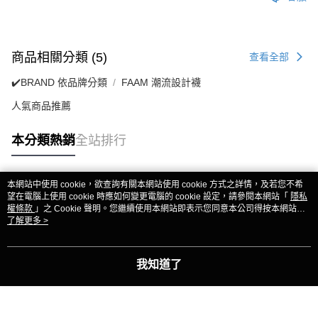
商品相關分類 (5)
查看全部
✔️BRAND 依品牌分類
FAAM 潮流設計襪
人氣商品推薦
本分類熱銷
全站排行
本網站中使用 cookie，欲查詢有關本網站使用 cookie 方式之詳情，及若您不希
熱門標籤
望在電腦上使用 cookie 時應如何變更電腦的 cookie 設定，請參閱本網站「
隱私
權條款
」之 Cookie 聲明。您繼續使用本網站即表示您同意本公司得按本網站使
用條款之 Cookie 聲明使用 cookie。
了解更多 >
我知道了