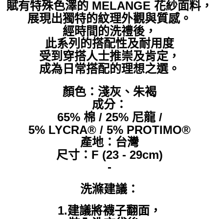
賦有特殊色澤的 MELANGE 花紗面料，
展現出獨特的紋理外觀與質感。
經時間的洗禮後，
此系列的搭配性及耐用度
受到穿搭人士推崇及肯定，
成為日常搭配的理想之選。
顏色：淺灰、朱褐
成分：
65% 棉 / 25% 尼龍 /
5% LYCRA® / 5% PROTIMO®
產地：台灣
尺寸：F (23 - 29cm)
-
洗滌建議：
1.建議將襪子翻面，