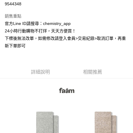
超商取貨付款
9544348
LINE Pay
銷售重點
Apple Pay
官方Line ID請搜尋：chemistry_app
24小時行動購物不打烊，天天方便買！
街口支付
下標後無法改單，如需修改請登入會員>交易紀錄>取消訂單，再重
悠遊付
新下單即可
ATM付款
運送方式
詳細說明
相關推薦
全家取貨付款
每筆NT$60，滿NT$399(含以上)免運費
付款後全家取貨
每筆NT$60，滿NT$399(含以上)免運費
7-11取貨付款
每筆NT$60，滿NT$399(含以上)免運費