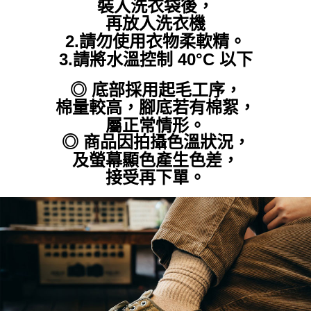
裝入洗衣袋後，
再放入洗衣機
2.請勿使用衣物柔軟精。
3.請將水溫控制 40°C 以下
◎ 底部採用起毛工序，
棉量較高，腳底若有棉絮，
屬正常情形。
◎
商品因拍攝色溫狀況，
及螢幕顯色產生色差，
接受再下單。