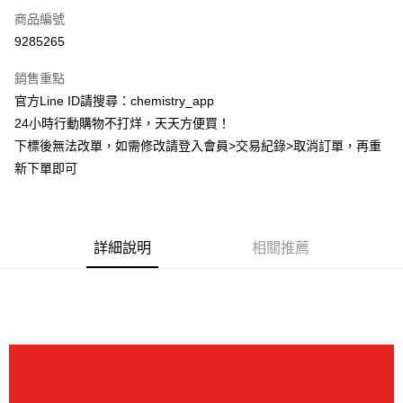
商品編號
超商取貨付款
9285265
LINE Pay
銷售重點
Apple Pay
官方Line ID請搜尋：chemistry_app
24小時行動購物不打烊，天天方便買！
街口支付
下標後無法改單，如需修改請登入會員>交易紀錄>取消訂單，再重
悠遊付
新下單即可
ATM付款
運送方式
詳細說明
相關推薦
全家取貨付款
每筆NT$60，滿NT$399(含以上)免運費
付款後全家取貨
每筆NT$60，滿NT$399(含以上)免運費
7-11取貨付款