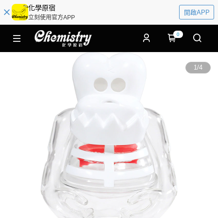
化學原宿
開啟APP
立刻使用官方APP
0
1
/
4