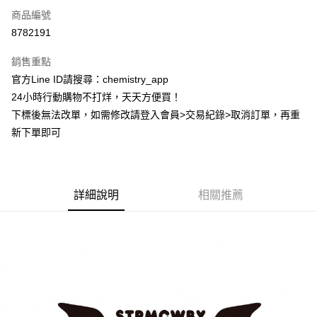
商品編號
超商取貨付款
8782191
LINE Pay
銷售重點
Apple Pay
官方Line ID請搜尋：chemistry_app
24小時行動購物不打烊，天天方便買！
街口支付
下標後無法改單，如需修改請登入會員>交易紀錄>取消訂單，再重
悠遊付
新下單即可
ATM付款
運送方式
詳細說明
相關推薦
全家取貨付款
每筆NT$60，滿NT$399(含以上)免運費
付款後全家取貨
每筆NT$60，滿NT$399(含以上)免運費
7-11取貨付款