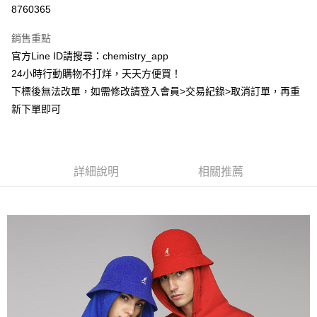
超商取貨付款
8760365
LINE Pay
銷售重點
Apple Pay
官方Line ID請搜尋：chemistry_app
24小時行動購物不打烊，天天方便買！
街口支付
下標後無法改單，如需修改請登入會員>交易紀錄>取消訂單，再重
悠遊付
新下單即可
ATM付款
運送方式
詳細說明
相關推薦
全家取貨付款
每筆NT$60，滿NT$399(含以上)免運費
付款後全家取貨
每筆NT$60，滿NT$399(含以上)免運費
7-11取貨付款
每筆NT$60，滿NT$399(含以上)免運費