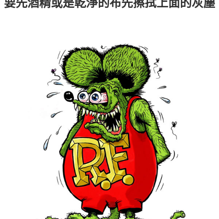
每筆NT$60，滿NT$399(含以上)免運費
要先酒精或是乾淨的布先擦拭上面的灰塵
付款後7-11取貨
每筆NT$60，滿NT$399(含以上)免運費
順豐快遞宅配
每筆NT$150，滿NT$6,000(含以上)免運費
付款後門市自取
免運費