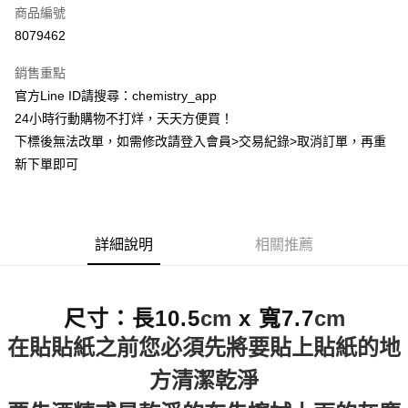
商品編號
超商取貨付款
8079462
LINE Pay
銷售重點
Apple Pay
官方Line ID請搜尋：chemistry_app
24小時行動購物不打烊，天天方便買！
街口支付
下標後無法改單，如需修改請登入會員>交易紀錄>取消訂單，再重
悠遊付
新下單即可
ATM付款
運送方式
詳細說明
相關推薦
全家取貨付款
每筆NT$60，滿NT$399(含以上)免運費
尺寸：長10.5
cm
x 寬7.7
cm
付款後全家取貨
在貼貼紙之前您必須先將要貼上貼紙的地
每筆NT$60，滿NT$399(含以上)免運費
方清潔乾淨
7-11取貨付款