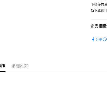
Apple Pay
下標後無
街口支付
新下單即
悠遊付
商品相關分
ATM付款
✔️BRAN
分享
運送方式
人氣商品
全家取貨
🈵全站商品
每筆NT$6
✔️BOTTO
說明
相關推薦
付款後全
🆕新品上
每筆NT$6
7-11取貨
每筆NT$6
付款後7-1
每筆NT$6