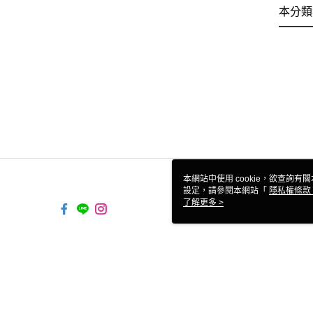
本分類
本網站中使用 cookie，欲查詢有關
設定，請參閱本網站「
隱私權條款
使用 cookie。
了解更多 >