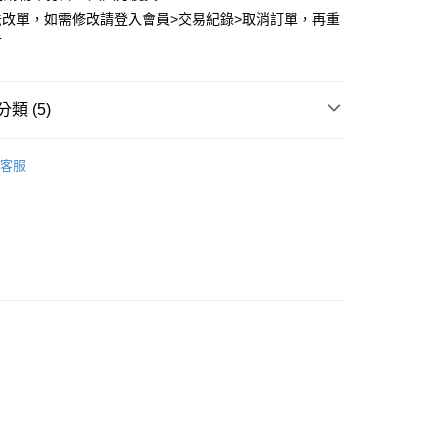
法改單，如需修改請登入會員>交易紀錄>取消訂單，再重
可
類 (5)
D 依品牌分類
CORISCO、NYLAUS 日本廚師褲
客服
推薦
付款
🈵
0，滿NT$399(含以上)免運費
M 下著👖
長褲
家取貨
市
0，滿NT$399(含以上)免運費
付款
0，滿NT$399(含以上)免運費
1取貨
0，滿NT$399(含以上)免運費