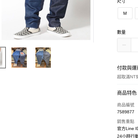
尺寸
M
數量
付款與運
超取滿NT$
付款方式
商品特色
信用卡一
商品編號
7589877
超商取貨
銷售重點
LINE Pay
官方Line 
24小時行