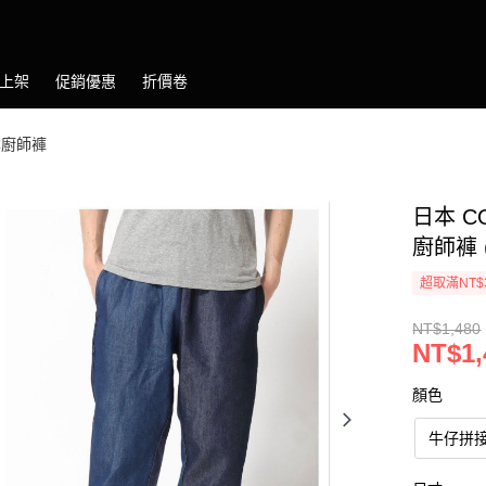
上架
促銷優惠
折價卷
日本廚師褲
日本 COR
廚師褲 
超取滿NT$
NT$1,480
NT$1,
顏色
牛仔拼接 