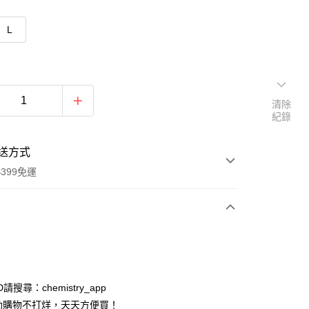
L
清除
紀錄
送方式
399免運
次付款
付款
ID請搜尋：chemistry_app
動購物不打烊，天天方便買！