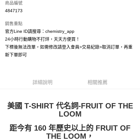
商品編號
超商取貨付款
4847173
LINE Pay
銷售重點
Apple Pay
官方Line ID請搜尋：chemistry_app
24小時行動購物不打烊，天天方便買！
街口支付
下標後無法改單，如需修改請登入會員>交易紀錄>取消訂單，再重
悠遊付
新下單即可
ATM付款
運送方式
詳細說明
相關推薦
全家取貨付款
每筆NT$60，滿NT$399(含以上)免運費
美國 T-SHIRT 代名詞-FRUIT OF THE
付款後全家取貨
LOOM
每筆NT$60，滿NT$399(含以上)免運費
距今有 160 年歷史以上的 FRUIT OF
7-11取貨付款
THE LOOM，
每筆NT$60，滿NT$399(含以上)免運費