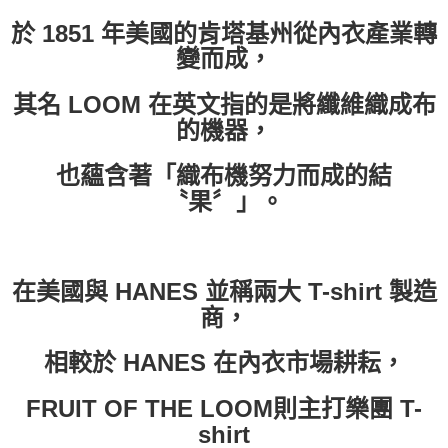
於 1851 年美國的肯塔基州從內衣產業轉
付款後7-11取貨
變而成，
每筆NT$60，滿NT$399(含以上)免運費
順豐快遞宅配
其名 LOOM 在英文指的是將纖維織成布
每筆NT$150，滿NT$6,000(含以上)免運費
的機器，
付款後門市自取
也蘊含著「織布機努力而成的結
免運費
〝果〞」。
在美國與 HANES 並稱兩大 T-shirt 製造
商，
相較於 HANES 在內衣市場耕耘，
FRUIT OF THE LOOM則主打樂團 T-
shirt