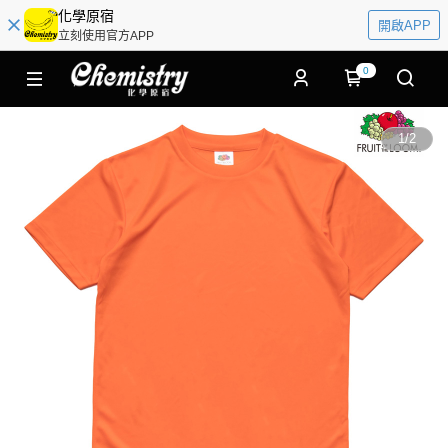
化學原宿
開啟APP
立刻使用官方APP
0
1
/
2