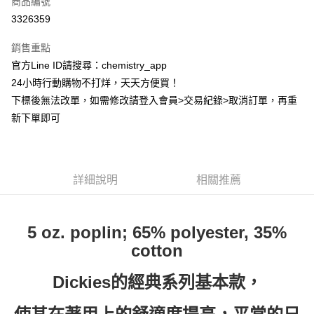
商品編號
超商取貨付款
3326359
LINE Pay
銷售重點
Apple Pay
官方Line ID請搜尋：chemistry_app
24小時行動購物不打烊，天天方便買！
街口支付
下標後無法改單，如需修改請登入會員>交易紀錄>取消訂單，再重
悠遊付
新下單即可
ATM付款
運送方式
詳細說明
相關推薦
全家取貨付款
每筆NT$60，滿NT$399(含以上)免運費
5 oz. poplin; 65% polyester, 35%
付款後全家取貨
cotton
每筆NT$60，滿NT$399(含以上)免運費
Dickies的經典系列基本款，
7-11取貨付款
每筆NT$60，滿NT$399(含以上)免運費