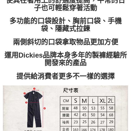
使其在著用上的舒適度提高，平常的日
子也可輕鬆穿著活動
付款後7-11取貨
每筆NT$60，滿NT$399(含以上)免運費
多功能的口袋設計、胸前口袋、手機
順豐快遞宅配
袋、隱藏式拉鍊
每筆NT$150，滿NT$6,000(含以上)免運費
兩側斜切的口袋拿取物品更加方便
付款後門市自取
免運費
運用Dickies品牌本身多年的製褲經驗所
開發來的產品
提供給消費者更多不一樣的選擇