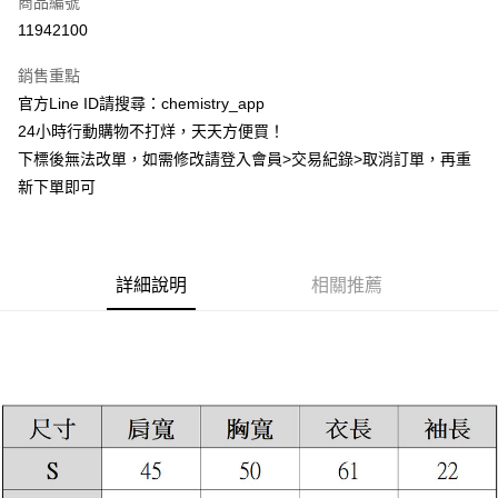
商品編號
超商取貨付款
11942100
LINE Pay
銷售重點
Apple Pay
官方Line ID請搜尋：chemistry_app
24小時行動購物不打烊，天天方便買！
街口支付
下標後無法改單，如需修改請登入會員>交易紀錄>取消訂單，再重
悠遊付
新下單即可
ATM付款
運送方式
詳細說明
相關推薦
全家取貨付款
每筆NT$60，滿NT$399(含以上)免運費
付款後全家取貨
每筆NT$60，滿NT$399(含以上)免運費
7-11取貨付款
每筆NT$60，滿NT$399(含以上)免運費