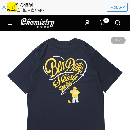
化學原宿
開啟APP
立刻使用官方APP
0
1
/
2