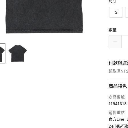
尺寸
S
數量
付款與運
超取滿NT$
付款方式
商品特色
信用卡一
商品編號
11941618
超商取貨
銷售重點
LINE Pay
官方Line 
24小時行