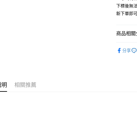
Apple Pay
下標後無
街口支付
新下單即
悠遊付
商品相關分
ATM付款
✔️BRAN
分享
運送方式
人氣商品
全家取貨
🈵全站商品
每筆NT$6
✔️TOP上衣
說明
相關推薦
付款後全
🆕新品上
每筆NT$6
7-11取貨
每筆NT$6
付款後7-1
每筆NT$6