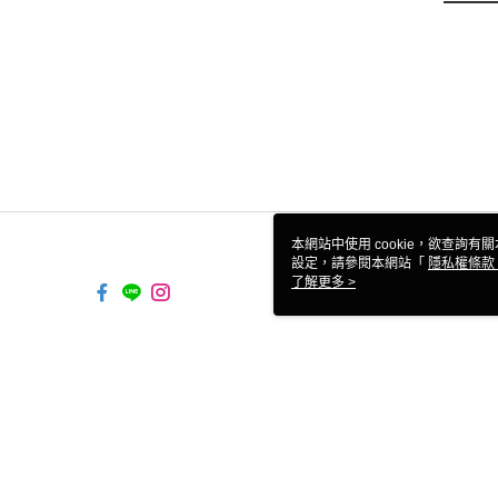
本網站中使用 cookie，欲查詢有關
設定，請參閱本網站「
隱私權條款
使用 cookie。
了解更多 >
TW-MWG1-66-48 Web2.0 Defau
© 2026 by 凱米斯多立服飾店