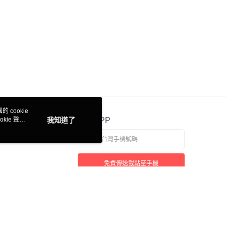
 cookie
kie 聲明
我知道了
官方APP
免費傳送載點至手機
本站最佳瀏覽環境請使用 Google Chrome、Firefox 或 Edge 以上版本