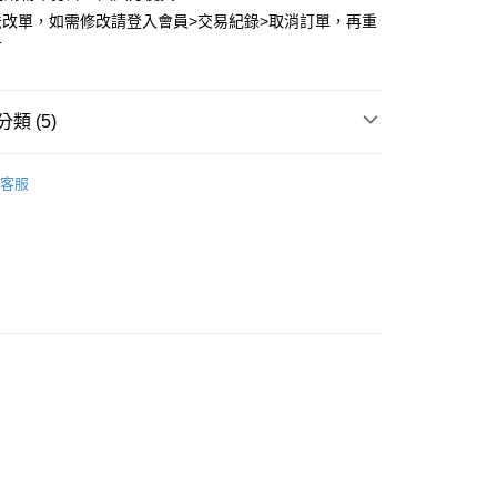
法改單，如需修改請登入會員>交易紀錄>取消訂單，再重
可
類 (5)
D 依品牌分類
BEN DAVIS 美國工裝品牌
客服
推薦
付款
🈵
0，滿NT$399(含以上)免運費
 👕
短袖上衣
家取貨
市
0，滿NT$399(含以上)免運費
付款
0，滿NT$399(含以上)免運費
1取貨
0，滿NT$399(含以上)免運費