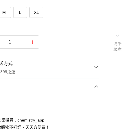
M
L
XL
清除
紀錄
送方式
399免運
次付款
付款
ID請搜尋：chemistry_app
動購物不打烊，天天方便買！