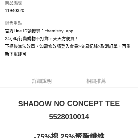
商品編號
超商取貨付款
11940320
LINE Pay
銷售重點
Apple Pay
官方Line ID請搜尋：chemistry_app
24小時行動購物不打烊，天天方便買！
街口支付
下標後無法改單，如需修改請登入會員>交易紀錄>取消訂單，再重
悠遊付
新下單即可
ATM付款
運送方式
詳細說明
相關推薦
全家取貨付款
每筆NT$60，滿NT$399(含以上)免運費
SHADOW 
NO CONCEPT TEE
付款後全家取貨
5528010014
每筆NT$60，滿NT$399(含以上)免運費
7-11取貨付款
-75%棉 25%聚酯纖維
每筆NT$60，滿NT$399(含以上)免運費