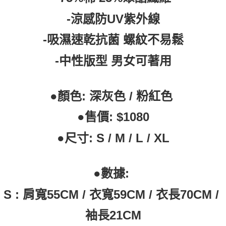
-涼感防UV紫外線
付款後7-11取貨
每筆NT$60，滿NT$399(含以上)免運費
-吸濕速乾抗菌 螺紋不易鬆
順豐快遞宅配
-中性版型 男女可著用
每筆NT$150，滿NT$6,000(含以上)免運費
付款後門市自取
●顏色: 深灰色 / 粉紅色 
免運費
●售價: $1080
●尺寸: S / M / L / XL
●數據: 
S : 肩寬55CM / 衣寬59CM / 衣長70CM / 
袖長21CM