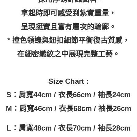
每筆NT$60，滿NT$399(含以上)免運費
【「AFTEE先享後付」結帳流程】
１．於結帳方式選擇「AFTEE先享後付」後，將跳轉至「AFTEE先享後付」
拿起時即可感受到紮實重量，
付款後全家取貨
結帳頁面，進行簡訊認證並確認金額後，即可完成結帳。
２．訂單成立數日內，您將收到繳費通知簡訊。
每筆NT$60，滿NT$399(含以上)免運費
３．收到繳費通知簡訊後14天內，點擊此簡訊中的連結，可透過四大超商／
呈現挺實且富有層次的輪廓。
ATM／網路銀行／等多元方式進行付款，方視為交易完成。
7-11取貨付款
※ 請注意：結帳手續完成當下不需立刻繳費，但若您需要取消訂單，請聯絡
* 撞色領邊與鈕扣細節平衡復古質感，
每筆NT$60，滿NT$399(含以上)免運費
購買商品的店家。未經商家同意取消之訂單仍視為有效，需透過AFTEE先享
後付繳納相關費用。
付款後7-11取貨
※ 交易是否成功請以「AFTEE先享後付 」之結帳頁面顯示為準，若有關於
在細密織紋之中展現完整工藝。
是否繳費成功／繳費後需取消欲退款等相關疑問，請聯繫「AFTEE先享後付
每筆NT$60，滿NT$399(含以上)免運費
客戶支援中心」
https://netprotections.freshdesk.com/support/home
順豐快遞宅配
【注意事項】
１．透過由恩沛科技股份有限公司提供之「AFTEE先享後付」服務完成之交
每筆NT$150，滿NT$6,000(含以上)免運費
Size Chart :
易，需依本服務之必要範圍內提供個人資料，並將交易相關給付款項請求債
權轉讓予恩沛科技股份有限公司。
付款後門市自取
S：肩寬44
cm
/ 衣長66
cm
/ 袖長24
cm
２．關於個人資料處理事宜，請瀏覽以下網址：
免運費
https://aftee.tw/terms/#terms3
３．未成年的使用者請事先徵得法定代理人或監護人之同意方可使用
M：肩寬46
cm
/ 衣長68
cm
/ 袖長26
cm
「AFTEE先享後付」，若未經同意申辦者引起之損失，本公司不負相關責
任。
４．使用「AFTEE先享後付」時，將依據個別帳號之用戶狀況，依本公司即
L：肩寬48
cm
/ 衣長70
cm
/ 袖長28cm
時審查核予不同之上限額度；若仍有額度不足之情形，本公司將視審查結果
請求用戶進行身份認證。