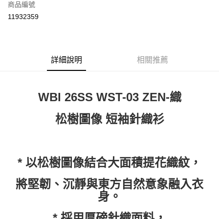
商品編號
超商取貨付款
11932359
LINE Pay
Apple Pay
詳細說明
相關推薦
街口支付
悠遊付
WBI 26SS WST-03 ZEN-織
Google Pay
松樹圖像 短袖針織衫
全盈+PAY
AFTEE先享後付
相關說明
* 以松樹圖像結合大面積提花織紋，
【關於「AFTEE先享後付」】
ATM付款
AFTEE先享後付是「在收到商品之後才付款」的支付方式。 讓您購物簡單
便利好安心！
將堅韌、沉靜與東方自然意象融入衣
１．簡單：不需註冊會員、不需綁卡、不需儲值。
運送方式
身。
２．便利：只要手機號碼，簡訊認證，即可結帳。
３．安心：先確認商品／服務後，再付款。
全家取貨付款
* 採用厚磅針織面料，