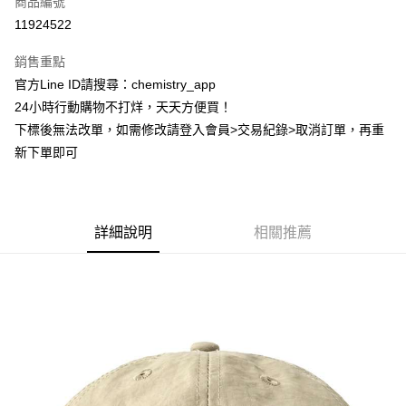
商品編號
超商取貨付款
11924522
LINE Pay
銷售重點
Apple Pay
官方Line ID請搜尋：chemistry_app
24小時行動購物不打烊，天天方便買！
街口支付
下標後無法改單，如需修改請登入會員>交易紀錄>取消訂單，再重
悠遊付
新下單即可
ATM付款
運送方式
詳細說明
相關推薦
全家取貨付款
每筆NT$60，滿NT$399(含以上)免運費
付款後全家取貨
每筆NT$60，滿NT$399(含以上)免運費
7-11取貨付款
每筆NT$60，滿NT$399(含以上)免運費