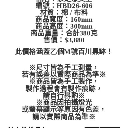
每筆NT$60，滿NT$399(含以上)免運費
編號：HBD26-606
材質：棉 / 布料
付款後7-11取貨
商品寬度：160mm
每筆NT$60，滿NT$399(含以上)免運費
商品高度：300mm
順豐快遞宅配
商品重量：合計380克
售價：$3,880
每筆NT$150，滿NT$6,000(含以上)免運費
付款後門市自取
此價格涵蓋乙個M號百川黑缽！
免運費
※尺寸皆為手工測量，
若有誤差以實際商品為準※
※商品皆為手工製作，
製作過程會有製作痕跡，
請自行斟酌※
※商品因拍攝燈光
或螢幕顯示
等原因有色差，
請以實際商品為準※