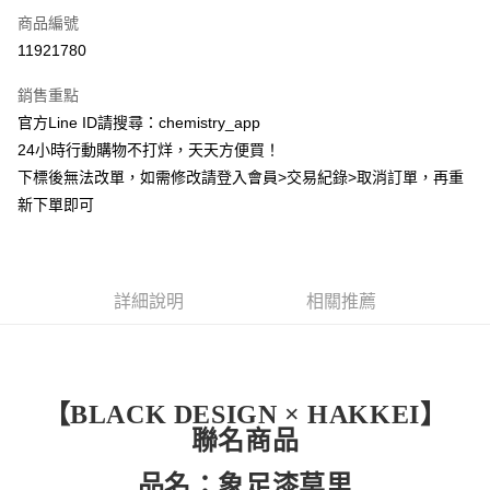
商品編號
超商取貨付款
11921780
LINE Pay
銷售重點
Apple Pay
官方Line ID請搜尋：chemistry_app
24小時行動購物不打烊，天天方便買！
街口支付
下標後無法改單，如需修改請登入會員>交易紀錄>取消訂單，再重
悠遊付
新下單即可
ATM付款
運送方式
詳細說明
相關推薦
全家取貨付款
每筆NT$60，滿NT$399(含以上)免運費
付款後全家取貨
【BLACK DESIGN × HAKKEI】
每筆NT$60，滿NT$399(含以上)免運費
聯名商品
7-11取貨付款
品名：象足漆莫里