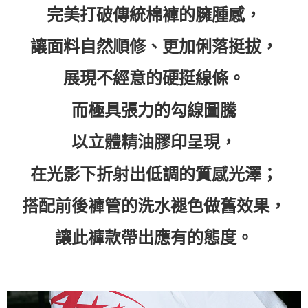
完美打破傳統棉褲的臃腫感，
付款後7-11取貨
每筆NT$60，滿NT$399(含以上)免運費
讓面料自然順修、更加俐落挺拔，
順豐快遞宅配
展現不經意的硬挺線條。
每筆NT$150，滿NT$6,000(含以上)免運費
付款後門市自取
而極具張力的勾線圖騰
免運費
以立體精油膠印呈現，
在光影下折射出低調的質感光澤；
搭配前後褲管的洗水褪色做舊效果，
讓此褲款帶出應有的態度。