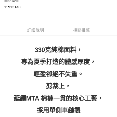
商品編號
超商取貨付款
11913140
LINE Pay
Apple Pay
詳細說明
相關推薦
街口支付
悠遊付
330克純棉面料，
ATM付款
專為夏季打造的體感厚度，
運送方式
輕盈卻絕不失重。
全家取貨付款
每筆NT$60，滿NT$399(含以上)免運費
剪裁上，
付款後全家取貨
延續MTA 棉褲一貫的核心工藝，
每筆NT$60，滿NT$399(含以上)免運費
7-11取貨付款
採用單側車縫製
每筆NT$60，滿NT$399(含以上)免運費