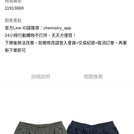
商品編號
超商取貨付款
11913069
LINE Pay
銷售重點
Apple Pay
官方Line ID請搜尋：chemistry_app
24小時行動購物不打烊，天天方便買！
街口支付
下標後無法改單，如需修改請登入會員>交易紀錄>取消訂單，再重
悠遊付
新下單即可
ATM付款
運送方式
詳細說明
相關推薦
全家取貨付款
每筆NT$60，滿NT$399(含以上)免運費
付款後全家取貨
每筆NT$60，滿NT$399(含以上)免運費
7-11取貨付款
每筆NT$60，滿NT$399(含以上)免運費