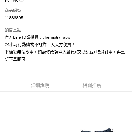
信用卡一次付款
商品編號
超商取貨付款
11886895
LINE Pay
銷售重點
Apple Pay
官方Line ID請搜尋：chemistry_app
24小時行動購物不打烊，天天方便買！
街口支付
下標後無法改單，如需修改請登入會員>交易紀錄>取消訂單，再重
悠遊付
新下單即可
ATM付款
運送方式
詳細說明
相關推薦
全家取貨付款
每筆NT$60，滿NT$399(含以上)免運費
付款後全家取貨
每筆NT$60，滿NT$399(含以上)免運費
7-11取貨付款