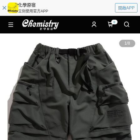
化學原宿
開啟APP
立刻使用官方APP
0
1
/
8