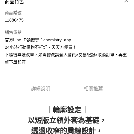
商品特色
信用卡一次付款
商品編號
超商取貨付款
11886475
LINE Pay
銷售重點
Apple Pay
官方Line ID請搜尋：chemistry_app
24小時行動購物不打烊，天天方便買！
街口支付
下標後無法改單，如需修改請登入會員>交易紀錄>取消訂單，再重
悠遊付
新下單即可
ATM付款
運送方式
詳細說明
相關推薦
全家取貨付款
每筆NT$60，滿NT$399(含以上)免運費
｜輪廓設定｜
付款後全家取貨
以短版立領外套為基礎，
每筆NT$60，滿NT$399(含以上)免運費
透過收窄的肩線設計，