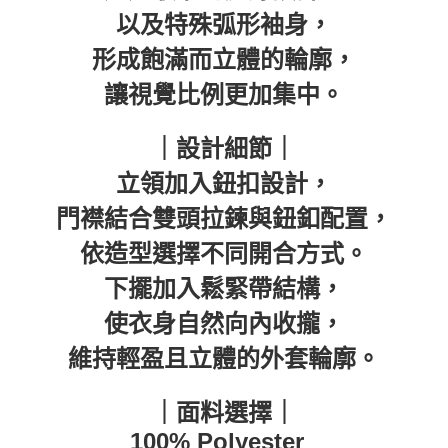
7-11取貨付款
以及特殊弧形袖身，
每筆NT$60，滿NT$399(含以上)免運費
形成飽滿而立體的輪廓，
付款後7-11取貨
讓視覺比例更加集中。
每筆NT$60，滿NT$399(含以上)免運費
順豐快遞宅配
｜設計細節｜
每筆NT$150，滿NT$6,000(含以上)免運費
立領加入鈕扣設計，
付款後門市自取
門襟結合雙頭拉鍊與鈕釦配置，
免運費
依造型選擇不同開合方式。
下擺加入鬆緊帶結構，
使衣身自然向內收攏，
維持輕盈且立體的外套輪廓。
｜面料選擇｜
100% Polyester