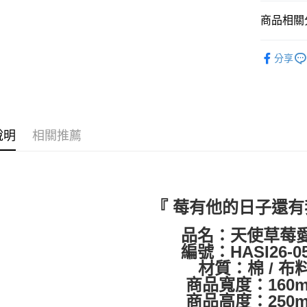
商品相關分
ATM付款
✔️BRAN
分享
運送方式
人氣商品
全家取貨
🈵全站商品
每筆NT$6
🆕新品上
說明
相關推薦
付款後全
🏠HOUS
每筆NT$6
7-11取貨
每筆NT$6
『 莓有他的日子還有
付款後7-1
品名：天使草莓
每筆NT$6
編號：HASI26-0
材質：棉 / 布
順豐快遞
商品寬度：160
每筆NT$1
商品高度：250