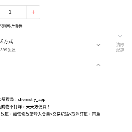
不適用折價券
送方式
清除
399免運
紀錄
次付款
付款
ID請搜尋：chemistry_app
動購物不打烊，天天方便買！
法改單，如需修改請登入會員>交易紀錄>取消訂單，再重
可