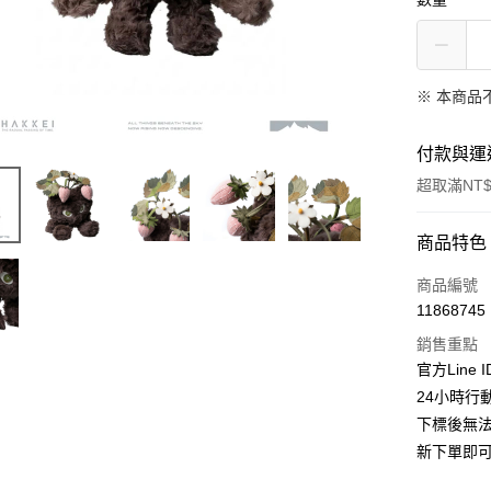
※ 本商品
付款與運
超取滿NT$
付款方式
商品特色
信用卡一
商品編號
11868745
超商取貨
銷售重點
LINE Pay
官方Line 
24小時行
Apple Pay
下標後無
街口支付
新下單即
悠遊付