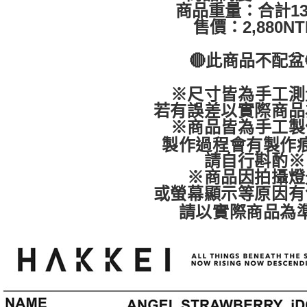
付款後門
商品重量：合計13
免運費
售價：2,880NT
🔴此商品不配盆
※尺寸皆為手工測
若有誤差以實際商品
※商品皆為手工製
製作過程會有製作
請自行斟酌※
※商品因拍攝燈
或螢幕顯示
等原因有
請以實際商品為