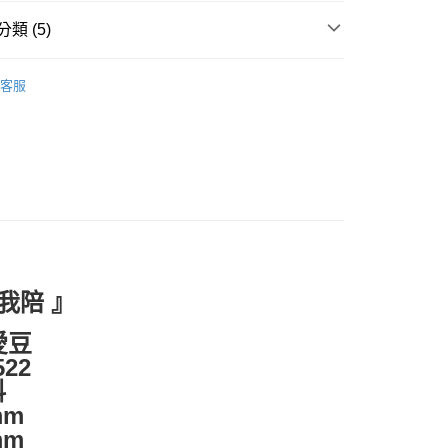
類 (5)
D 依品牌分類
HAKKEI 台灣手作設計
客服
推薦
付款
🈵
0，滿NT$399(含以上)免運費
市
家取貨
EWARE 家居用品
家飾用品 / 收納儲藏
0，滿NT$399(含以上)免運費
付款
0，滿NT$399(含以上)免運費
我陪 』
1取貨
愛豆
0，滿NT$399(含以上)免運費
522
料
宅配
mm
50，滿NT$6,000(含以上)免運費
mm