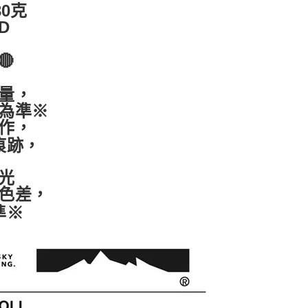
市自取
0克
D
🔴
量，
為準※
作，
痕跡，
光
色差，
準※