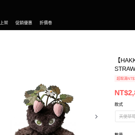
上架
促銷優惠
折價卷
【HAKK
STRA
超取滿NT$
NT$2,
款式
天使草
數量