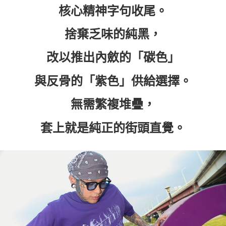
核心精神字句收尾。
付款後7-11取貨
每筆NT$60，滿NT$399(含以上)免運費
捨棄乏味的純黑，
順豐快遞宅配
改以推出內斂的「碳色」
每筆NT$150，滿NT$6,000(含以上)免運費
付款後門市自取
與反骨的「紫色」供給選擇。
免運費
無需繁複堆疊，
套上就是純正的街頭直覺。