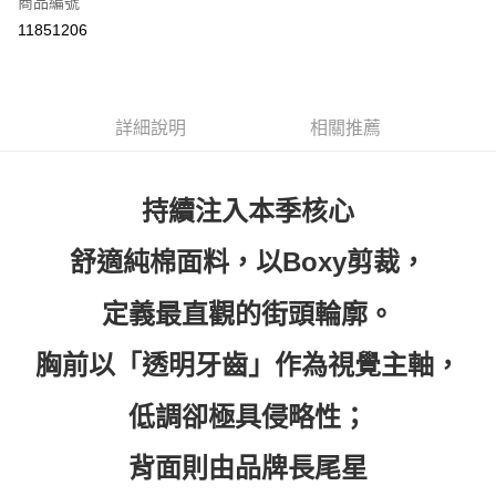
商品編號
超商取貨付款
11851206
LINE Pay
Apple Pay
詳細說明
相關推薦
街口支付
悠遊付
持續注入本季核心
ATM付款
舒適純棉面料，以Boxy剪裁，
運送方式
定義最直觀的街頭輪廓。
全家取貨付款
每筆NT$60，滿NT$399(含以上)免運費
胸前以「透明牙齒」作為視覺主軸，
付款後全家取貨
低調卻極具侵略性；
每筆NT$60，滿NT$399(含以上)免運費
7-11取貨付款
背面則由品牌長尾星
每筆NT$60，滿NT$399(含以上)免運費