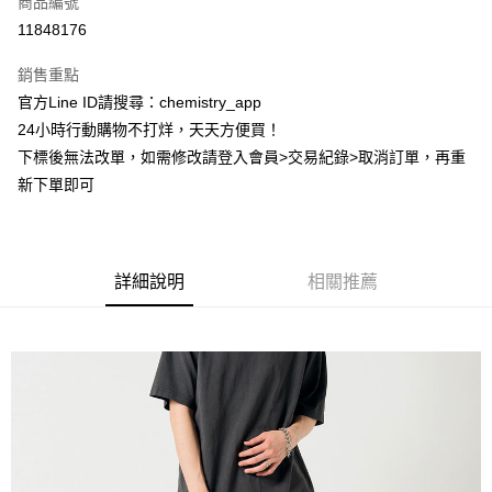
商品編號
超商取貨付款
11848176
LINE Pay
銷售重點
Apple Pay
官方Line ID請搜尋：chemistry_app
24小時行動購物不打烊，天天方便買！
街口支付
下標後無法改單，如需修改請登入會員>交易紀錄>取消訂單，再重
悠遊付
新下單即可
ATM付款
運送方式
詳細說明
相關推薦
全家取貨付款
每筆NT$60，滿NT$399(含以上)免運費
付款後全家取貨
每筆NT$60，滿NT$399(含以上)免運費
7-11取貨付款
每筆NT$60，滿NT$399(含以上)免運費