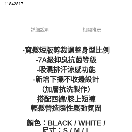
超商取貨付款
11842817
LINE Pay
Apple Pay
詳細說明
相關推薦
街口支付
悠遊付
-寬鬆短版剪裁調整身型比例
ATM付款
-7A級抑臭抗菌等級
-吸濕排汗涼感功能
運送方式
-新增下擺不收邊設計
全家取貨付款
每筆NT$60，滿NT$399(含以上)免運費
（加層抗洗製作）
搭配西褲/膝上短褲
付款後全家取貨
每筆NT$60，滿NT$399(含以上)免運費
輕鬆營造隨性鬆弛氛圍
7-11取貨付款
顏色：BLACK / WHITE /
每筆NT$60，滿NT$399(含以上)免運費
尺寸：S / M / L