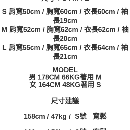
付款後7-11取貨
S
肩寬50cm / 胸寬60
cm
/ 衣長60
cm
/ 袖
每筆NT$60，滿NT$399(含以上)免運費
長19
cm
順豐快遞宅配
M
肩寬52
cm
/ 胸寬62
cm
/ 衣長62
cm
/ 袖
每筆NT$150，滿NT$6,000(含以上)免運費
長20
cm
付款後門市自取
L
肩寬55
cm
/ 胸寬65
cm
/ 衣長64
cm
/ 袖
免運費
長21
cm
MODEL
男 178CM 66KG著用 M
女 164CM 48KG著用 S
尺寸建議
158cm / 47kg / S號 寬鬆