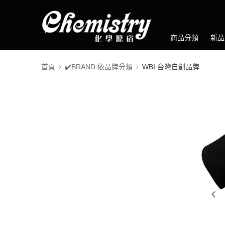
商品分類
新品
首頁
✔️BRAND 依品牌分類
WBI 台灣自創品牌