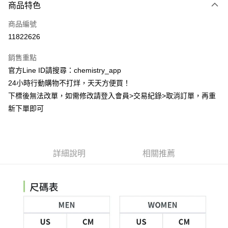
商品特色
信用卡一次付款
商品編號
超商取貨付款
11822626
LINE Pay
銷售重點
Apple Pay
官方Line ID請搜尋：chemistry_app
24小時行動購物不打烊，天天方便買！
街口支付
下標後無法改單，如需修改請登入會員>交易紀錄>取消訂單，再重
悠遊付
新下單即可
ATM付款
運送方式
詳細說明
相關推薦
全家取貨付款
每筆NT$60，滿NT$399(含以上)免運費
付款後全家取貨
每筆NT$60，滿NT$399(含以上)免運費