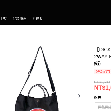
上架
促銷優惠
折價卷
【DICK
2WAY
繩)
超取滿NT$
NT$1,580
NT$1,
顏色
黑色黑