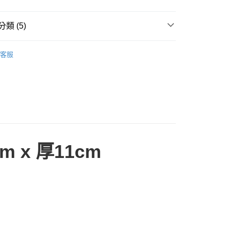
類 (5)
S 美國工裝品牌
🔸DICKIES 包包、配件
客服
推薦
付款
ries 配件 👜
BAG / 腰包、側背包、手提袋
0，滿NT$399(含以上)免運費
🈵
家取貨
市
0，滿NT$399(含以上)免運費
付款
m x 厚11cm
0，滿NT$399(含以上)免運費
1取貨
0，滿NT$399(含以上)免運費
宅配
50，滿NT$6,000(含以上)免運費