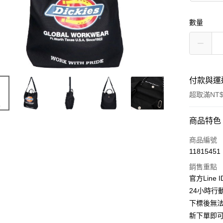
數量
付款與運
超取滿NT$
付款方式
商品特色
信用卡一
商品編號
11815451
超商取貨
銷售重點
LINE Pay
官方Line 
24小時行
Apple Pay
下標後無
街口支付
新下單即