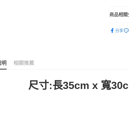
悠遊付
商品相關分
ATM付款
DICKIE
分享
運送方式
人氣商品
全家取貨
✔️Accesso
每筆NT$6
🈵全站商品
說明
相關推薦
付款後全
🆕新品上
每筆NT$6
7-11取貨
尺寸:長35cm x 寬30c
每筆NT$6
付款後7-1
每筆NT$6
順豐快遞
每筆NT$1