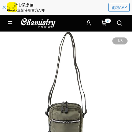
化學原宿
開啟APP
立刻使用官方APP
0
1
/
5