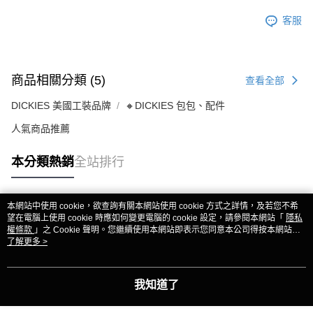
客服
商品相關分類 (5)
查看全部
DICKIES 美國工裝品牌
🔸DICKIES 包包、配件
人氣商品推薦
本分類熱銷
全站排行
本網站中使用 cookie，欲查詢有關本網站使用 cookie 方式之詳情，及若您不希
熱門標籤
望在電腦上使用 cookie 時應如何變更電腦的 cookie 設定，請參閱本網站「
隱私
權條款
」之 Cookie 聲明。您繼續使用本網站即表示您同意本公司得按本網站使
用條款之 Cookie 聲明使用 cookie。
了解更多 >
我知道了