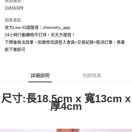
商品編號
超商取貨付款
11815329
LINE Pay
銷售重點
Apple Pay
官方Line ID請搜尋：chemistry_app
24小時行動購物不打烊，天天方便買！
街口支付
下標後無法改單，如需修改請登入會員>交易紀錄>取消訂單，再重
悠遊付
新下單即可
ATM付款
運送方式
詳細說明
相關推薦
全家取貨付款
每筆NT$60，滿NT$399(含以上)免運費
尺寸:長18.5cm x 寬13cm x
付款後全家取貨
厚4cm
每筆NT$60，滿NT$399(含以上)免運費
7-11取貨付款
每筆NT$60，滿NT$399(含以上)免運費