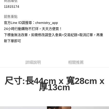
商品編號
超商取貨付款
11815174
LINE Pay
銷售重點
Apple Pay
官方Line ID請搜尋：chemistry_app
24小時行動購物不打烊，天天方便買！
街口支付
下標後無法改單，如需修改請登入會員>交易紀錄>取消訂單，再重
悠遊付
新下單即可
ATM付款
運送方式
詳細說明
相關推薦
全家取貨付款
每筆NT$60，滿NT$399(含以上)免運費
尺寸:長44cm x 寬28cm x
付款後全家取貨
厚13cm
每筆NT$60，滿NT$399(含以上)免運費
7-11取貨付款
每筆NT$60，滿NT$399(含以上)免運費