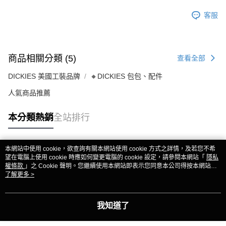
客服
商品相關分類 (5)
查看全部
DICKIES 美國工裝品牌
🔸DICKIES 包包、配件
人氣商品推薦
本分類熱銷
全站排行
本網站中使用 cookie，欲查詢有關本網站使用 cookie 方式之詳情，及若您不希
熱門標籤
望在電腦上使用 cookie 時應如何變更電腦的 cookie 設定，請參閱本網站「
隱私
權條款
」之 Cookie 聲明。您繼續使用本網站即表示您同意本公司得按本網站使
用條款之 Cookie 聲明使用 cookie。
了解更多 >
我知道了