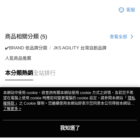
客服
商品相關分類 (5)
查看全部
✔️BRAND 依品牌分類
JKS AGILITY 台灣自創品牌
人氣商品推薦
本分類熱銷
全站排行
本網站中使用 cookie，欲查詢有關本網站使用 cookie 方式之詳情，及若您不希
熱門標籤
望在電腦上使用 cookie 時應如何變更電腦的 cookie 設定，請參閱本網站「
隱私
權條款
」之 Cookie 聲明。您繼續使用本網站即表示您同意本公司得按本網站使
用條款之 Cookie 聲明使用 cookie。
了解更多 >
我知道了