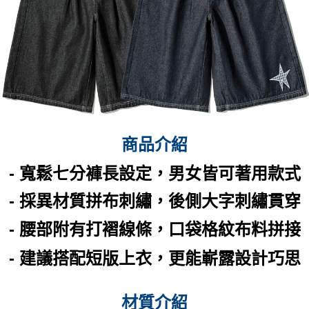
每筆NT$60，滿NT$399(含以上)免運費
付款後7-11取貨
每筆NT$60，滿NT$399(含以上)免運費
順豐快遞宅配
每筆NT$150，滿NT$6,000(含以上)免運費
付款後門市自取
免運費
商品介紹
- 寬鬆七分褲長設定，男女皆可著用款式
- 採
異材質拼布刺繡，
後側大字刺繡
貫穿
- 腰部附有打褶線條，口袋格紋布料拼接
- 建議搭配短版上衣，更能嶄露設計巧思
材質介紹