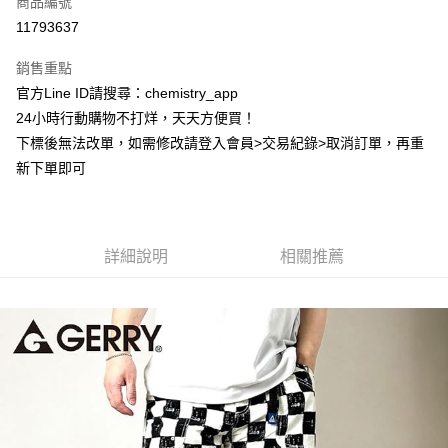
商品編號
超商取貨付款
11793637
LINE Pay
銷售重點
Apple Pay
官方Line ID請搜尋：chemistry_app
24小時行動購物不打烊，天天方便買！
街口支付
下標後無法改單，如需修改請登入會員>交易紀錄>取消訂單，再重
悠遊付
新下單即可
ATM付款
運送方式
詳細說明
相關推薦
全家取貨付款
每筆NT$60，滿NT$399(含以上)免運費
付款後全家取貨
每筆NT$60，滿NT$399(含以上)免運費
7-11取貨付款
每筆NT$60，滿NT$399(含以上)免運費