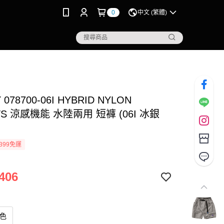
0
中文 (繁體)
 078700-06I HYBRID NYLON
TS 涼感機能 水陸兩用 短褲 (06I 冰銀
399免運
406
銀色