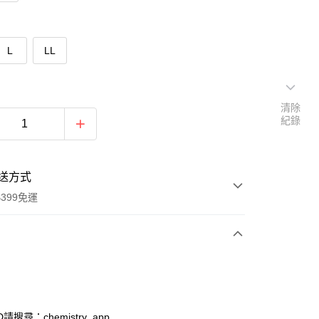
L
LL
清除
紀錄
送方式
399免運
次付款
付款
ID請搜尋：chemistry_app