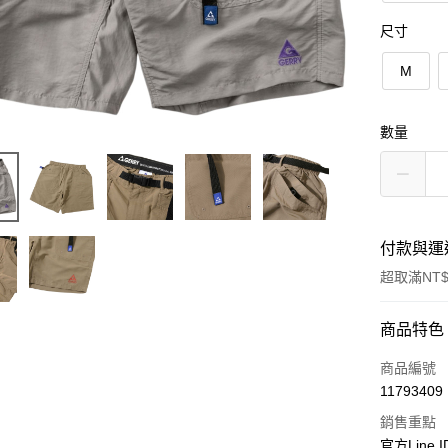
尺寸
M
數量
付款與運
超取滿NT$
付款方式
商品特色
信用卡一
商品編號
11793409
超商取貨
銷售重點
LINE Pay
官方Line 