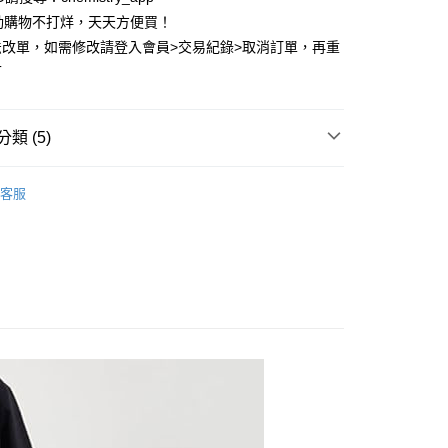
動購物不打烊，天天方便買！
法改單，如需修改請登入會員>交易紀錄>取消訂單，再重
可
類 (5)
D 依品牌分類
GERRY 美國戶外品牌
客服
推薦
付款
🈵
0，滿NT$399(含以上)免運費
M 下著👖
短褲
家取貨
市
0，滿NT$399(含以上)免運費
付款
0，滿NT$399(含以上)免運費
1取貨