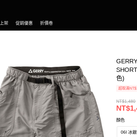
上架
促銷優惠
折價卷
GERRY
SHOR
色)
超取滿NT$
NT$1,480
NT$1,
顏色
06I 冰