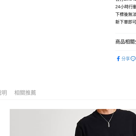
24小時行
Apple Pay
下標後無
街口支付
新下單即
悠遊付
商品相關分
ATM付款
✔️BRAN
分享
運送方式
人氣商品
全家取貨
🈵全站商品
每筆NT$6
✔️BOTTO
說明
相關推薦
付款後全
🆕新品上
每筆NT$6
7-11取貨
每筆NT$6
付款後7-1