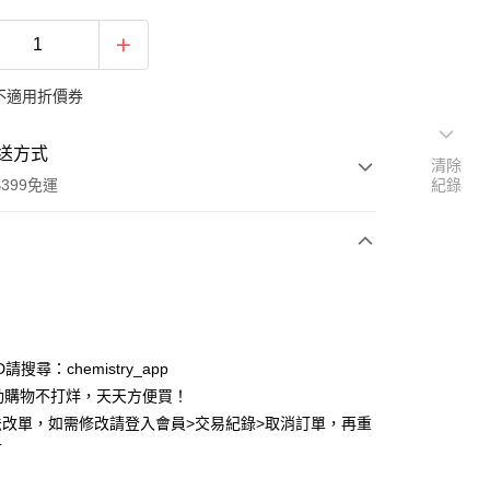
不適用折價券
送方式
清除
399免運
紀錄
次付款
付款
ID請搜尋：chemistry_app
動購物不打烊，天天方便買！
法改單，如需修改請登入會員>交易紀錄>取消訂單，再重
可