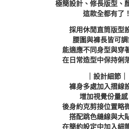
極簡設計、修長版型、
每筆NT$6
這款全都有了
順豐快遞
每筆NT$1
採用休閒直筒版型
付款後門
腰圍與褲長皆可調
免運費
能適應不同身型與穿
在日常造型中保持俐
｜設計細節｜
褲身多處加入摺線
增加視覺份量感
後身約克剪接位置略
搭配跳色縫線與大
在簡約設定中加入細