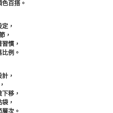
顏色百搭。
0，滿NT$399(含以上)免運費
！
宅配
50，滿NT$6,000(含以上)免運費
設定，
市自取
節，
著習慣，
落比例。
設計，
，
微下移，
貼袋，
節層次。