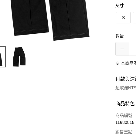
尺寸
S
數量
※ 本商品
付款與運
超取滿NT$
付款方式
商品特色
信用卡一
商品編號
11680815
超商取貨
銷售重點