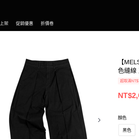
上架
促銷優惠
折價卷
【MELS
色縫線 
超取滿NT$
NT$2,
顏色
黑色