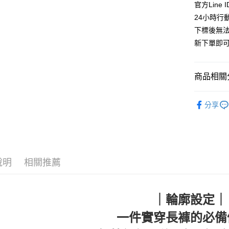
LINE Pay
官方Line 
24小時行
Apple Pay
下標後無
街口支付
新下單即
悠遊付
商品相關分
ATM付款
✔️BRAN
分享
運送方式
人氣商品
全家取貨
🈵全站商品
每筆NT$6
✔️BOTTO
說明
相關推薦
付款後全
🆕新品上
每筆NT$6
7-11取貨
｜輪廓設定｜
每筆NT$6
一件實穿長褲的必備
付款後7-1