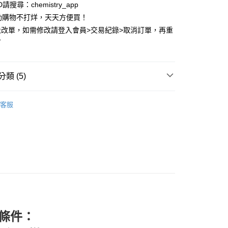
ID請搜尋：chemistry_app
動購物不打烊，天天方便買！
法改單，如需修改請登入會員>交易紀錄>取消訂單，再重
可
類 (5)
D 依品牌分類
MELSIGN 台灣自創品牌
客服
推薦
付款
🈵
0，滿NT$399(含以上)免運費
M 下著👖
長褲
家取貨
市
0，滿NT$399(含以上)免運費
付款
0，滿NT$399(含以上)免運費
條件：
1取貨