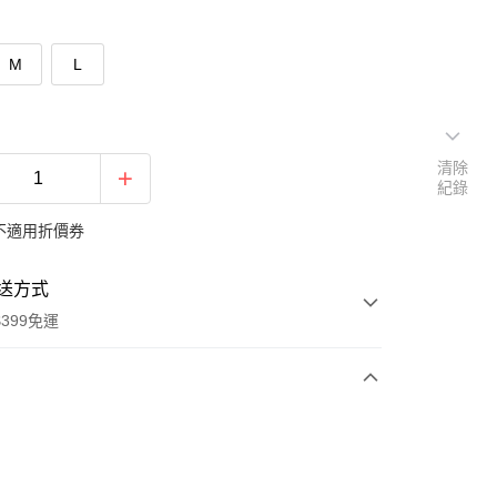
M
L
清除
紀錄
不適用折價券
送方式
399免運
次付款
付款