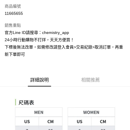
商品編號
超商取貨付款
11665655
LINE Pay
銷售重點
Apple Pay
官方Line ID請搜尋：chemistry_app
24小時行動購物不打烊，天天方便買！
街口支付
下標後無法改單，如需修改請登入會員>交易紀錄>取消訂單，再重
悠遊付
新下單即可
ATM付款
運送方式
詳細說明
相關推薦
全家取貨付款
每筆NT$60，滿NT$399(含以上)免運費
付款後全家取貨
每筆NT$60，滿NT$399(含以上)免運費
7-11取貨付款