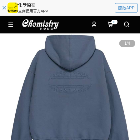
化學原宿
開啟APP
立刻使用官方APP
0
1
/
4