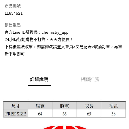
商品編號
超商取貨付款
11634521
LINE Pay
銷售重點
Apple Pay
官方Line ID請搜尋：chemistry_app
24小時行動購物不打烊，天天方便買！
街口支付
下標後無法改單，如需修改請登入會員>交易紀錄>取消訂單，再重
悠遊付
新下單即可
ATM付款
運送方式
詳細說明
相關推薦
全家取貨付款
每筆NT$60，滿NT$399(含以上)免運費
付款後全家取貨
每筆NT$60，滿NT$399(含以上)免運費
7-11取貨付款