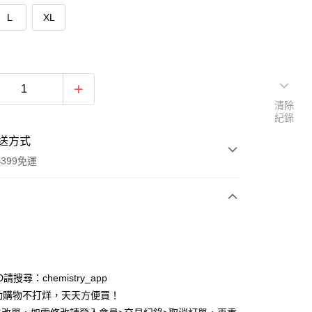
L
XL
清除
紀錄
送方式
399免運
次付款
付款
ID請搜尋：chemistry_app
動購物不打烊，天天方便買！