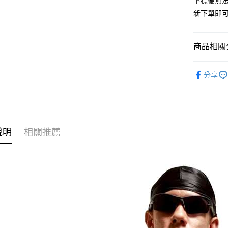
下標後無
街口支付
新下單即
悠遊付
商品相關分
ATM付款
✔️BRAN
分享
運送方式
人氣商品
全家取貨
🈵全站商品
每筆NT$6
✔️TOP上衣
說明
相關推薦
付款後全
🆕新品上
每筆NT$6
7-11取貨
每筆NT$6
付款後7-1
每筆NT$6