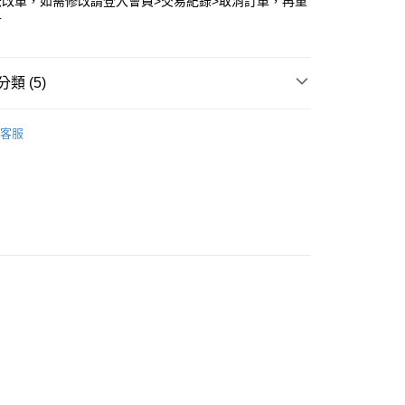
法改單，如需修改請登入會員>交易紀錄>取消訂單，再重
可
類 (5)
D 依品牌分類
BORNRICH 台灣自創品牌
客服
推薦
付款
🈵
0，滿NT$399(含以上)免運費
 👕
背心、七分袖
家取貨
市
0，滿NT$399(含以上)免運費
付款
0，滿NT$399(含以上)免運費
1取貨
0，滿NT$399(含以上)免運費