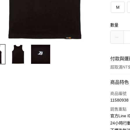
M
數量
付款與運
超取滿NT$
付款方式
商品特色
信用卡一
商品編號
11580938
超商取貨
銷售重點
LINE Pay
官方Line 
24小時行
Apple Pay