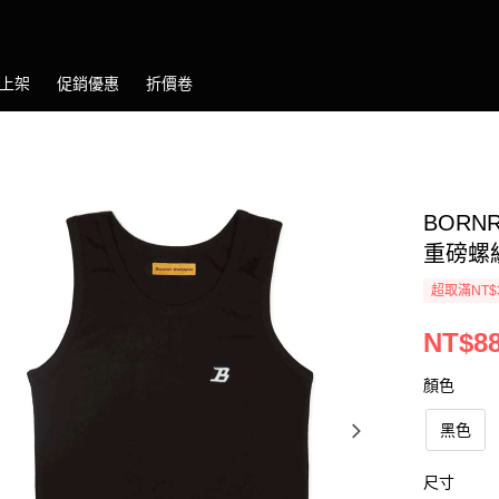
上架
促銷優惠
折價卷
BORNR
重磅螺紋
超取滿NT$
NT$8
顏色
黑色
尺寸