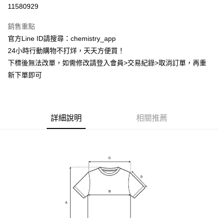
超商取貨付款
11580929
LINE Pay
銷售重點
Apple Pay
官方Line ID請搜尋：chemistry_app
24小時行動購物不打烊，天天方便買！
街口支付
下標後無法改單，如需修改請登入會員>交易紀錄>取消訂單，再重
悠遊付
新下單即可
ATM付款
運送方式
詳細說明
相關推薦
全家取貨付款
每筆NT$60，滿NT$399(含以上)免運費
付款後全家取貨
每筆NT$60，滿NT$399(含以上)免運費
7-11取貨付款
每筆NT$60，滿NT$399(含以上)免運費