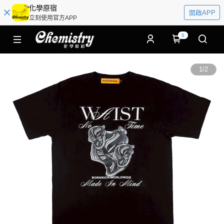
化學原宿
開啟APP
立刻使用官方APP
0
1
/
2