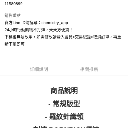
超商取貨付款
11580899
LINE Pay
銷售重點
Apple Pay
官方Line ID請搜尋：chemistry_app
24小時行動購物不打烊，天天方便買！
街口支付
下標後無法改單，如需修改請登入會員>交易紀錄>取消訂單，再重
悠遊付
新下單即可
ATM付款
運送方式
詳細說明
相關推薦
全家取貨付款
每筆NT$60，滿NT$399(含以上)免運費
商品說明
付款後全家取貨
- 常規版型
每筆NT$60，滿NT$399(含以上)免運費
7-11取貨付款
- 羅紋針織領
每筆NT$60，滿NT$399(含以上)免運費