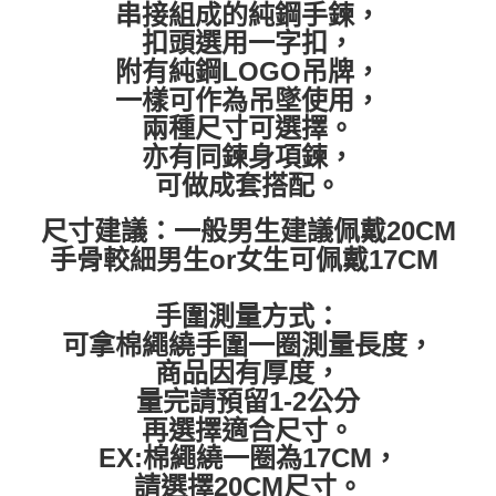
串接組成的純鋼手鍊，
每筆NT$60，滿NT$399(含以上)免運費
扣頭選用一字扣，
順豐快遞宅配
附有純鋼LOGO吊牌，
每筆NT$150，滿NT$6,000(含以上)免運費
一樣可作為吊墜使用，
兩種尺寸可選擇。
付款後門市自取
亦有同鍊身項鍊，
免運費
可做成套搭配。
尺寸建議：一般男生建議佩戴20CM
手骨較細男生or女生可佩戴17CM
手圍測量方式：
可拿棉繩繞手圍一圈測量長度，
商品因有厚度，
量完請預留1-2公分
再選擇適合尺寸。
EX:棉繩繞一圈為17CM，
請選擇20CM尺寸。