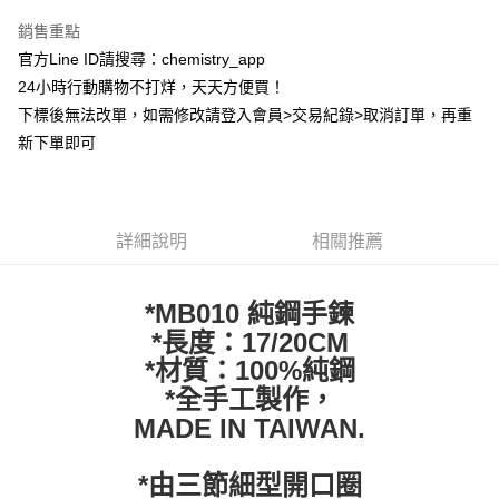
LINE Pay
銷售重點
Apple Pay
官方Line ID請搜尋：chemistry_app
24小時行動購物不打烊，天天方便買！
街口支付
下標後無法改單，如需修改請登入會員>交易紀錄>取消訂單，再重
悠遊付
新下單即可
ATM付款
運送方式
詳細說明
相關推薦
全家取貨付款
每筆NT$60，滿NT$399(含以上)免運費
*MB010 純鋼手鍊
*長度：17/20CM
付款後全家取貨
*材質：100%純鋼
每筆NT$60，滿NT$399(含以上)免運費
*全手工製作，
7-11取貨付款
MADE IN TAIWAN.
每筆NT$60，滿NT$399(含以上)免運費
*由三節細型開口圈
付款後7-11取貨