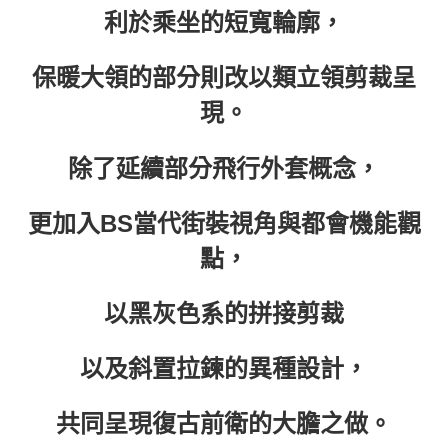
每筆NT$60，滿NT$399(含以上)免運費
利於乘坐的短寬輪廓，
付款後7-11取貨
每筆NT$60，滿NT$399(含以上)免運費
保暖大領的部分則改以類立領剪裁呈
現。
順豐快遞宅配
每筆NT$150，滿NT$6,000(含以上)免運費
除了延續部分飛行外套概念，
付款後門市自取
免運費
更加入BS當代街裝視角與都會機能觀
點，
以黑灰色系的拼接剪裁
以及斜置拉鍊的異種設計，
共同呈現復古前衛的大膽之做。