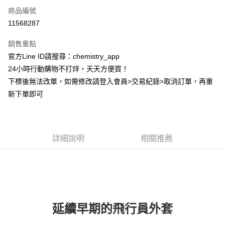
商品編號
超商取貨付款
11568287
LINE Pay
銷售重點
Apple Pay
官方Line ID請搜尋：chemistry_app
24小時行動購物不打烊，天天方便買！
街口支付
下標後無法改單，如需修改請登入會員>交易紀錄>取消訂單，再重
悠遊付
新下單即可
ATM付款
運送方式
詳細說明
相關推薦
全家取貨付款
每筆NT$60，滿NT$399(含以上)免運費
付款後全家取貨
每筆NT$60，滿NT$399(含以上)免運費
延續早期的飛行員外套
7-11取貨付款