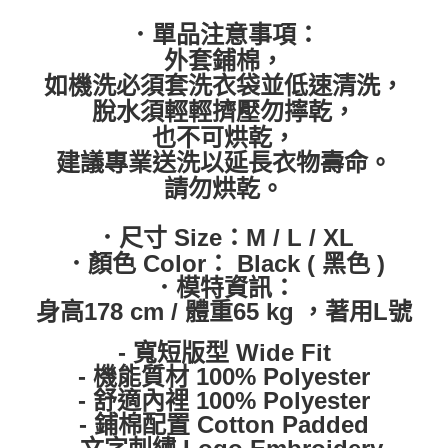
．單品注意事項：
外套鋪棉，
如機洗必須套洗衣袋並低速清洗，
脫水須輕輕擠壓勿擰乾，
也不可烘乾，
建議專業送洗以延長衣物壽命。
請勿烘乾。
．尺寸 Size：M / L / XL
．顏色 Color： Black ( 黑色 )
．模特資訊：
身高178 cm / 體重65 kg ，著用L號
- 寬短版型 Wide Fit
- 機能質材 100% Polyester
- 舒適內裡 100% Polyester
- 鋪棉配置 Cotton Padded