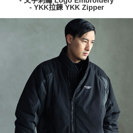
- 文字刺繡 Logo Embroidery
- YKK拉鍊 YKK Zipper