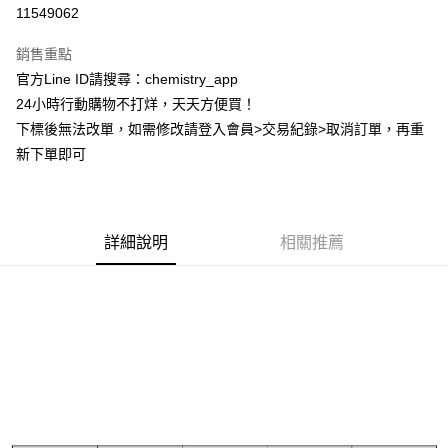
超商取貨付款
11549062
LINE Pay
銷售重點
Apple Pay
官方Line ID請搜尋：chemistry_app
24小時行動購物不打烊，天天方便買！
街口支付
下標後無法改單，如需修改請登入會員>交易紀錄>取消訂單，再重
悠遊付
新下單即可
ATM付款
運送方式
詳細說明
相關推薦
全家取貨付款
每筆NT$60，滿NT$399(含以上)免運費
付款後全家取貨
每筆NT$60，滿NT$399(含以上)免運費
7-11取貨付款
每筆NT$60，滿NT$399(含以上)免運費