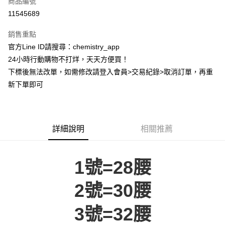
商品編號
超商取貨付款
11545689
LINE Pay
銷售重點
Apple Pay
官方Line ID請搜尋：chemistry_app
24小時行動購物不打烊，天天方便買！
街口支付
下標後無法改單，如需修改請登入會員>交易紀錄>取消訂單，再重
悠遊付
新下單即可
ATM付款
運送方式
詳細說明
相關推薦
全家取貨付款
每筆NT$60，滿NT$399(含以上)免運費
1號=28腰
付款後全家取貨
2號=30腰
每筆NT$60，滿NT$399(含以上)免運費
7-11取貨付款
3號=32腰
每筆NT$60，滿NT$399(含以上)免運費