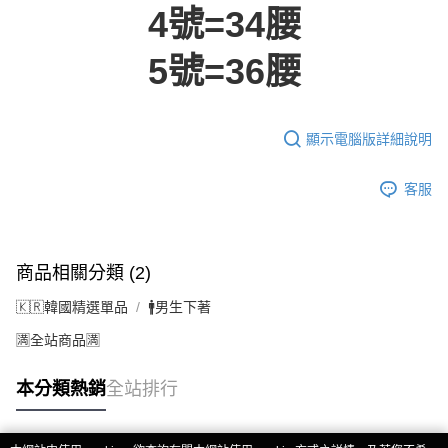
4號=34腰
付款後7-11取貨
每筆NT$60，滿NT$399(含以上)免運費
5號=36腰
順豐快遞宅配
每筆NT$150，滿NT$6,000(含以上)免運費
顯示電腦版詳細說明
付款後門市自取
免運費
客服
商品相關分類 (2)
🇰🇷韓國精選單品
🚹男生下著
🈵全站商品🈵
本分類熱銷
全站排行