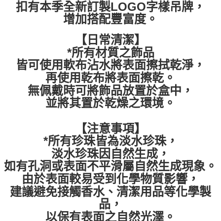
扣有本季全新訂製LOGO字樣吊牌，
每筆NT$60，滿NT$399(含以上)免運費
增加搭配豐富度。
順豐快遞宅配
【日常清潔】
每筆NT$150，滿NT$6,000(含以上)免運費
*所有材質之飾品
付款後門市自取
皆可使用軟布沾水將表面擦拭乾淨，
免運費
再使用乾布將表面擦乾。
無佩戴時可將飾品放置於盒中，
並將其置於乾燥之環境。
【注意事項】
*所有珍珠皆為淡水珍珠，
淡水珍珠因自然生成，
如有孔洞或表面不平滑屬自然生成現象。
由於表面較易受到化學物質影響，
建議避免接觸香水、清潔用品等化學製
品，
以保有表面之自然光澤。