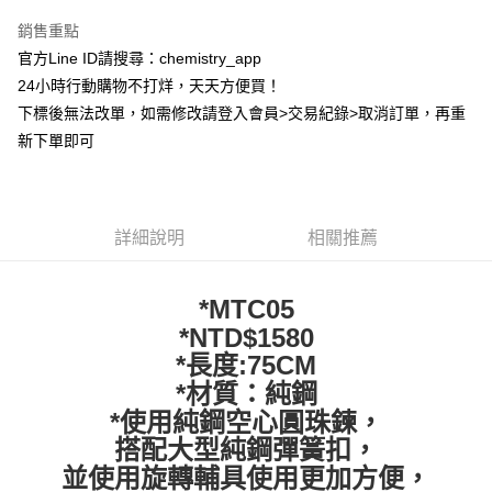
LINE Pay
銷售重點
Apple Pay
官方Line ID請搜尋：chemistry_app
24小時行動購物不打烊，天天方便買！
街口支付
下標後無法改單，如需修改請登入會員>交易紀錄>取消訂單，再重
悠遊付
新下單即可
ATM付款
運送方式
詳細說明
相關推薦
全家取貨付款
每筆NT$60，滿NT$399(含以上)免運費
*MTC05
*NTD$1580
付款後全家取貨
*長度:75CM
每筆NT$60，滿NT$399(含以上)免運費
*材質：純鋼
7-11取貨付款
*使用純鋼空心圓珠鍊，
每筆NT$60，滿NT$399(含以上)免運費
搭配大型純鋼彈簧扣，
並使用旋轉輔具使用更加方便，
付款後7-11取貨