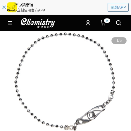
化學原宿
開啟APP
立刻使用官方APP
0
1
/
5