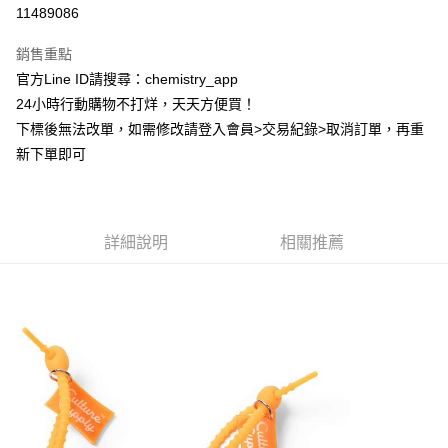
超商取貨付款
11489086
LINE Pay
銷售重點
Apple Pay
官方Line ID請搜尋：chemistry_app
24小時行動購物不打烊，天天方便買！
街口支付
下標後無法改單，如需修改請登入會員>交易紀錄>取消訂單，再重
悠遊付
新下單即可
ATM付款
運送方式
詳細說明
相關推薦
全家取貨付款
每筆NT$60，滿NT$399(含以上)免運費
付款後全家取貨
每筆NT$60，滿NT$399(含以上)免運費
7-11取貨付款
每筆NT$60，滿NT$399(含以上)免運費