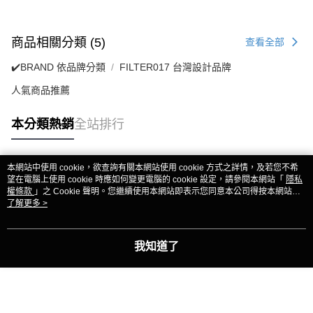
商品相關分類 (5)
查看全部
✔️BRAND 依品牌分類
FILTER017 台灣設計品牌
人氣商品推薦
本分類熱銷
全站排行
本網站中使用 cookie，欲查詢有關本網站使用 cookie 方式之詳情，及若您不希
熱門標籤
望在電腦上使用 cookie 時應如何變更電腦的 cookie 設定，請參閱本網站「
隱私
權條款
」之 Cookie 聲明。您繼續使用本網站即表示您同意本公司得按本網站使
用條款之 Cookie 聲明使用 cookie。
了解更多 >
我知道了