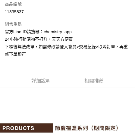
商品編號
超商取貨付款
11335837
LINE Pay
銷售重點
Apple Pay
官方Line ID請搜尋：chemistry_app
24小時行動購物不打烊，天天方便買！
街口支付
下標後無法改單，如需修改請登入會員>交易紀錄>取消訂單，再重
悠遊付
新下單即可
ATM付款
運送方式
詳細說明
相關推薦
全家取貨付款
每筆NT$60，滿NT$399(含以上)免運費
付款後全家取貨
每筆NT$60，滿NT$399(含以上)免運費
7-11取貨付款