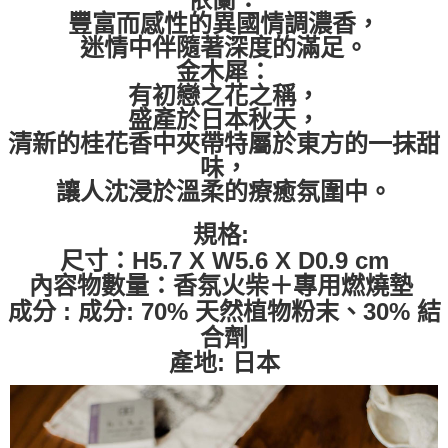
豐富而感性的異國情調濃香，
迷情中伴隨著深度的滿足。
金木犀：
有初戀之花之稱，
盛產於日本秋天，
清新的桂花香中夾帶特屬於東方的一抹甜
味，
讓人沈浸於溫柔的療癒氛圍中。
規格:
尺寸：H5.7 X W5.6 X D0.9 cm
內容物數量：香氛火柴＋專用燃燒墊
成分 : 成分: 70% 天然植物粉末、30% 結
合劑
產地: 日本