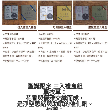
每筆NT$60，滿NT$399(含以上)免運費
付款後7-11取貨
每筆NT$60，滿NT$399(含以上)免運費
順豐快遞宅配
每筆NT$150，滿NT$6,000(含以上)免運費
付款後門市自取
免運費
聖誕限定 三入禮盒組
薰衣草：
花香與優雅交織而成，
是淨空思緒與助眠的催化劑。
依蘭：