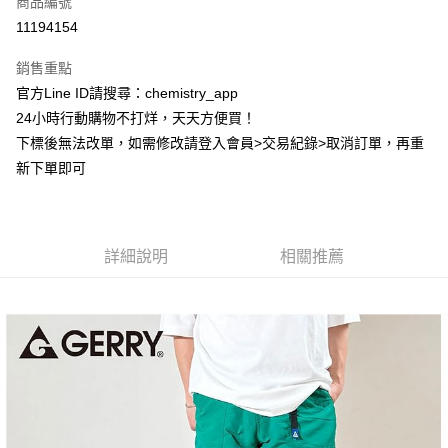
商品編號
超商取貨付款
11194154
LINE Pay
銷售重點
Apple Pay
官方Line ID請搜尋：chemistry_app
24小時行動購物不打烊，天天方便買！
街口支付
下標後無法改單，如需修改請登入會員>交易紀錄>取消訂單，再重
悠遊付
新下單即可
ATM付款
運送方式
詳細說明
相關推薦
全家取貨付款
每筆NT$60，滿NT$399(含以上)免運費
付款後全家取貨
每筆NT$60，滿NT$399(含以上)免運費
7-11取貨付款
每筆NT$60，滿NT$399(含以上)免運費