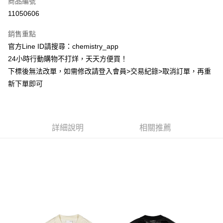
商品編號
超商取貨付款
11050606
LINE Pay
銷售重點
Apple Pay
官方Line ID請搜尋：chemistry_app
24小時行動購物不打烊，天天方便買！
街口支付
下標後無法改單，如需修改請登入會員>交易紀錄>取消訂單，再重
悠遊付
新下單即可
ATM付款
運送方式
詳細說明
相關推薦
全家取貨付款
每筆NT$60，滿NT$399(含以上)免運費
付款後全家取貨
每筆NT$60，滿NT$399(含以上)免運費
7-11取貨付款
每筆NT$60，滿NT$399(含以上)免運費