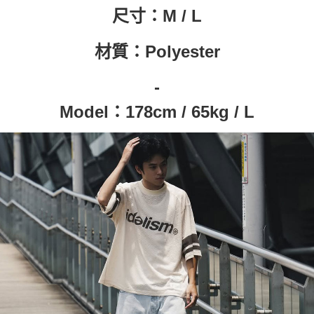
尺寸：
M / L
材質：
Polyester
-
Model
：
178cm / 65kg / L